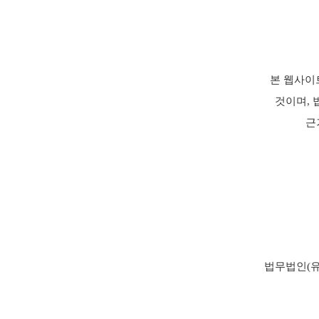
본 웹사이
것이며, 
근
법무법인(유
수
변호사법에