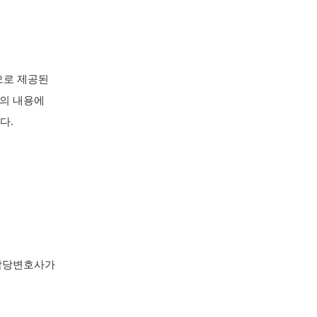
으로 제공된
트의 내용에
다.
 담당변호사가
는,
해를 배상할