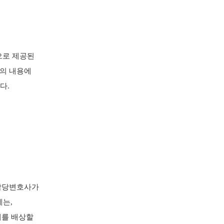
으로 제공된
트의 내용에
다.
 담당변호사가
는,
해를 배상할