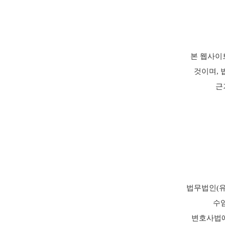
본 웹사이
것이며, 
근
법무법인(유
수
변호사법에