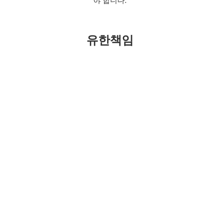
야 합니다.
유한책임
법무법인(유한) 클라스한결은 변호사법에 따라 설립된 법무법인
(유한)으로서, 담당변호사가
수임사건에 관하여 고의나 과실로 위임인에게 손해를 발생시키는
경우에는,
변호사법에 따라 그 담당변호사와 법무법인(유한) 클라스한결이
연대하여 손해를 배상할
책임을 집니다. 담당변호사를 지휘· 감독한 구성원변호사도 지휘·
감독을 함에 있어서